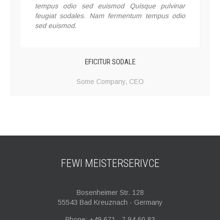
tempus odio sed euismod Quisque pulvinar
feugiat sodales. Nam fermentum tempus odio
sed euismod.
EFICITUR SODALE
Some Company,
CEO
FEWI
MEISTERSERIVCE
Bosenheimer Str. 128
55543 Bad Kreuznach - Germany
Phone: +49 671 - 7 94 60 83